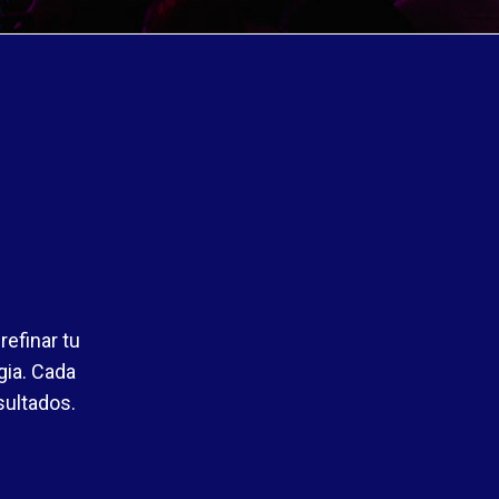
efinar tu
gia. Cada
sultados.